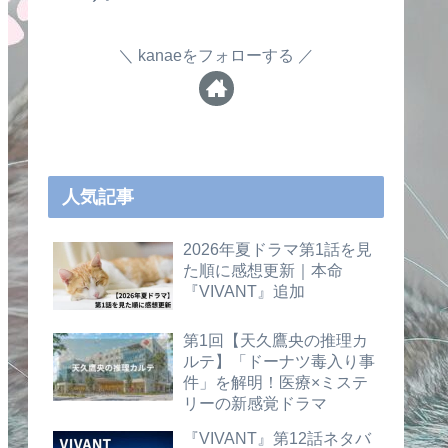
kanaeをフォローする
人気記事
2026年夏ドラマ第1話を見
た順に感想更新｜本命
『VIVANT』追加
第1回【天久鷹央の推理カ
ルテ】「ドーナツ毒入り事
件」を解明！医療×ミステ
リーの新感覚ドラマ
『VIVANT』第12話ネタバ