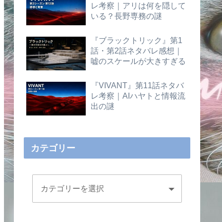
レ考察｜アリは何を隠して
いる？長野専務の謎
『ブラックトリック』第1
話・第2話ネタバレ感想｜
嘘のスケールが大きすぎる
『VIVANT』第11話ネタバ
レ考察｜AIハヤトと情報流
出の謎
カテゴリー