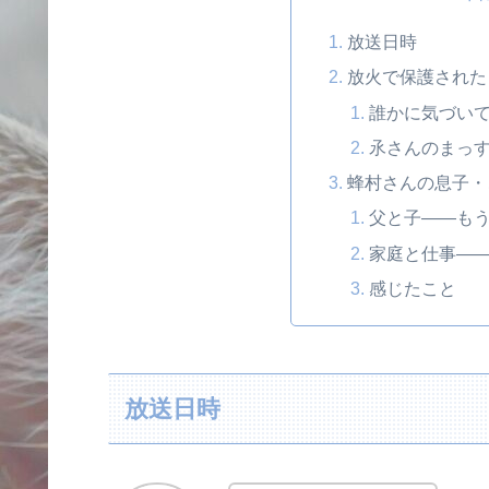
放送日時
放火で保護された
誰かに気づい
氶さんのまっ
蜂村さんの息子・
父と子――も
家庭と仕事―
感じたこと
放送日時