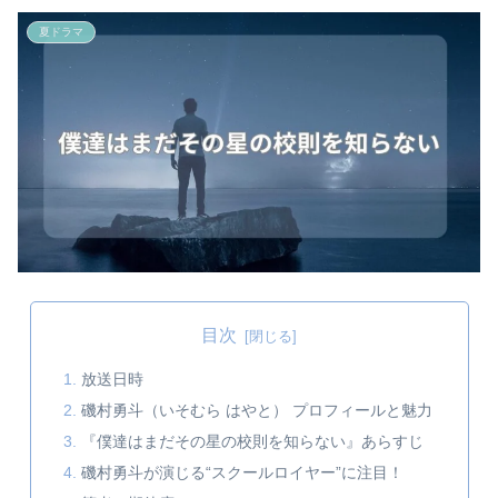
夏ドラマ
目次
放送日時
磯村勇斗（いそむら はやと） プロフィールと魅力
『僕達はまだその星の校則を知らない』あらすじ
磯村勇斗が演じる“スクールロイヤー”に注目！