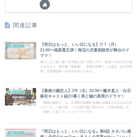
関連記事
【明日はもっと、いい日になる】7/ 7（月）
夏ドラマ
21:00〜福原遥主演！海辺の児童相談所が舞台のド
ラマ！
果てしなく続く青い水平線と強い日差しの下、海沿いの街を走り抜
ける主人公・夏井翼（福原遥）。所轄の刑事だった翼は、ある日突
然、児童相談所への出向を命じられる。
【最後の鑑定人】7/9（水）22:00〜藤木直人・白石
夏ドラマ
麻衣キャスト紹介/暴く美と嘘の真実のドラマ！
『最後の鑑定人』は、古美術の真贋を見極める鑑定人が主人公のサ
スペンス。一枚の絵、一つの壺の裏に隠された「人間の思惑」や
「秘密」に迫っていくストーリーです。
『明日はもっと、いい日になる』第6話 ネタバレ感
夏ドラマ
想｜子供のヒーロー・氶さんの言葉がかっこいい！