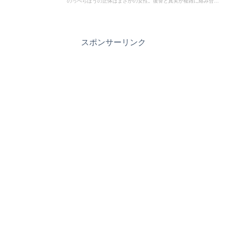
のっぺらぼうの正体はまさかの女性。復讐と真実が複雑に絡み合う
展開に、目が離せません。
スポンサーリンク