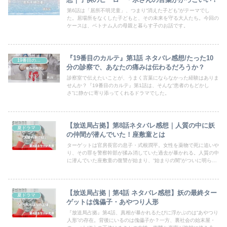
第6話は「居所不明児童」、つまり“消えた子ども”がテーマでし
た。居場所をなくした子どもと、その未来を守る大人たち。今回の
ケースは、ベトナム人の母親と暮らす子のお話です。
『19番目のカルテ』第1話 ネタバレ感想/たった10
19番目のカルテ
分の診察で、あなたの痛みは伝わるだろうか？
診察室で伝えたいことが、うまく言葉にならなかった経験はありま
せんか？『19番目のカルテ』第1話は、そんな“患者のもどかし
さ”に静かに寄り添ってくれるドラマでした。
【放送局占拠】第8話ネタバレ感想｜人質の中に妖
夏ドラマ
の仲間が潜んでいた！座敷童とは
ターゲットは官房長官の息子・式根潤平。女性を薬物で死に追いや
り、その罪を警察幹部が揉み消していた過去が暴かれる。人質の中
に潜んでいた座敷童の復讐が始まり、“始まりの闇”がついに明らか
に。次回、傀儡子の正体が暴かれるのか？第8話の展開と考察を深
掘り！
【放送局占拠｜第4話 ネタバレ感想】妖の最終ター
夏ドラマ
ゲットは傀儡子・あやつり人形
『放送局占拠』第4話、真相が暴かれるたびに浮かぶのは“あやつり
人形”の存在。背後にいるのは傀儡子か？一方、裏社会の始末屋・