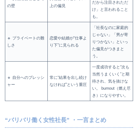
だから注目されただ
の壁
上の偏見
け」と言われること
も。
「社長なのに家庭的
じゃない」「男が寄
🔹 プライベートの難
恋愛や結婚が“仕事よ
りつかない」といっ
しさ
り下”に見られる
た偏見がつきまと
う。
一度成功すると“次も
当然うまくいく”と期
🔹 自分へのプレッシ
常に“結果を出し続け
待され、気を抜けな
ャー
なければ”という重圧
い。 burnout（燃え尽
き）になりやすい。
“バリバリ働く女性社長” ・一言まとめ