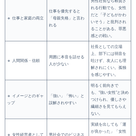
男性社長なら称賛さ
れる行動でも、女性
仕事を優先すると
だと「子どもがかわ
🔹 仕事と家庭の両立
「母親失格」と言わ
いそう」と批判され
れる
ることがある。罪悪
感との戦い。
社長としての立場
上、部下には弱音を
周囲に本音を話せる
🔹 人間関係・信頼
吐けず、友人にも理
人が少ない
解されにくい。孤独
を感じやすい。
明るく前向きで
も、“強い女性”と決め
🔹 イメージとのギャ
「強い」「怖い」と
つけられ、優しさや
ップ
誤解されやすい
繊細さを見てもらえ
ない。
実績を出しても「運
が良かった」「女性
🔹 女性経営者として
男社会でのビジネス