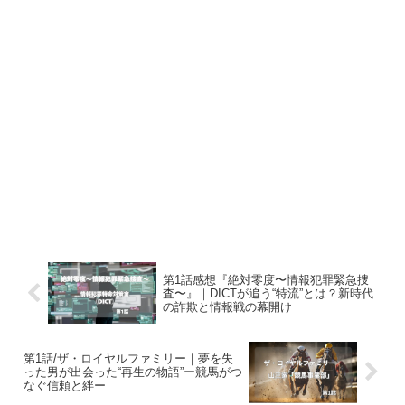
第1話感想『絶対零度〜情報犯罪緊急捜
査〜』｜DICTが追う“特流”とは？新時代
の詐欺と情報戦の幕開け
第1話/ザ・ロイヤルファミリー｜夢を失
った男が出会った“再生の物語”ー競馬がつ
なぐ信頼と絆ー