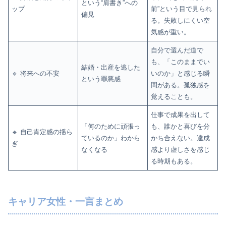
という“肩書き”への
ップ
前”という目で見られ
偏見
る。失敗しにくい空
気感が重い。
自分で選んだ道で
も、「このままでい
結婚・出産を逃した
🔹 将来への不安
いのか」と感じる瞬
という罪悪感
間がある。孤独感を
覚えることも。
仕事で成果を出して
「何のために頑張っ
も、誰かと喜びを分
🔹 自己肯定感の揺ら
ているのか」わから
かち合えない。達成
ぎ
なくなる
感より虚しさを感じ
る時期もある。
キャリア女性・一言まとめ