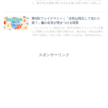
と、愛を求める家族の間に生まれる“嘘と本音”が切なく交差しま
す。共演は川栄李奈、主題歌はちゃんみな「I Love You」。静かで
深い余韻が心に残る物語です。
第4回/フェイクマミー｜「女性は両立して当たり
フェイクマミー
前？」薫の名言が突きつける現実
『フェイクマミー』第4話では、名門小学校のファミリーデイを通
して母親たちの“見栄と現実”が描かれる。薫の名言「女性は仕事も
子育ても両立して当たり前」が突きつけるのは、現代社会の冷た
さ。家庭と仕事、嘘と真実――それぞれの選択の行方を考察。
スポンサーリンク