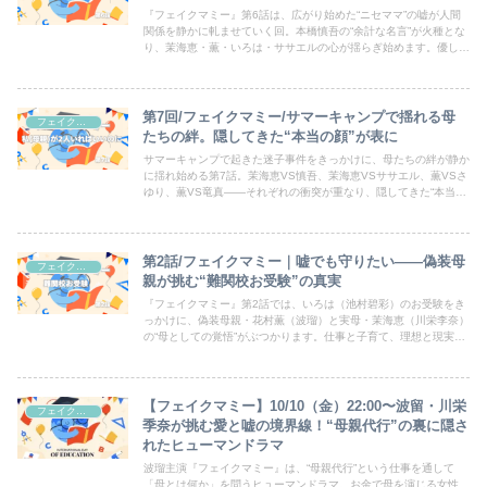
『フェイクマミー』第6話は、広がり始めた“ニセママ”の嘘が人間
関係を静かに軋ませていく回。本橋慎吾の“余計な名言”が火種とな
り、茉海恵・薫・いろは・ササエルの心が揺らぎ始めます。優しさ
と迷いが交差し、恋の気配まで混じり合う中、4人の関係はどこへ
向かうのか。胸に刺さる展開。
第7回/フェイクマミー/サマーキャンプで揺れる母
フェイクマミー
たちの絆。隠してきた“本当の顔”が表に
サマーキャンプで起きた迷子事件をきっかけに、母たちの絆が静か
に揺れ始める第7話。茉海恵VS慎吾、茉海恵VSササエル、薫VSさ
ゆり、薫VS竜真――それぞれの衝突が重なり、隠してきた“本当の
顔”が表に出る緊張の回。母としての重みと仲間への想いが交差す
る展開に胸がざわつく。
第2話/フェイクマミー｜嘘でも守りたい――偽装母
フェイクマミー
親が挑む“難関校お受験”の真実
『フェイクマミー』第2話では、いろは（池村碧彩）のお受験をき
っかけに、偽装母親・花村薫（波瑠）と実母・茉海恵（川栄李奈）
の“母としての覚悟”がぶつかります。仕事と子育て、理想と現実の
狭間で揺れる2人の女性――。難関校お受験の裏に隠された「母親
の嘘」と「本当の愛」を描く回です。
【フェイクマミー】10/10（金）22:00〜波留・川栄
フェイクマミー
季奈が挑む愛と嘘の境界線！“母親代行”の裏に隠さ
れたヒューマンドラマ
波瑠主演『フェイクマミー』は、“母親代行”という仕事を通して
「母とは何か」を問うヒューマンドラマ。お金で母を演じる女性