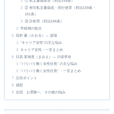
① 私文書偽造罪（刑法159条）
② 有印私文書偽造・同行使罪（刑法159条・
161条）
③ 詐欺罪（刑法246条）
学校側の処分
花村 薫（かおる）→ 波瑠
”キャリア女性”の主な悩み
キャリア女性・一言まとめ
日高 茉海恵（まみえ）→ 川栄李奈
“バリバリ働く女性社長” の主な悩み
“バリバリ働く女性社長” ・一言まとめ
注目ポイント
感想
次回 お受験へ その後の悩み