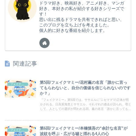
ドラマ好き、映画好き、アニメ好き、マンガ
好き、本好きの私が紹介する好きシリーズで
す！
思い出に残るドラマを共有できればと思い、
このブログを立ち上げを考えました。
個人的に好きな番組を紹介します。
関連記事
第5回/フェイクマミー/花村薫の名言「誰かに言っ
フェイクマミー
てもらわないと、自分の価値を信じられないのです
か？」
『フェイクマミー』第5回では、ササエルに“ニセママ”の正体が明
かされる。日高茉海恵とササエル、それぞれの過去が語られ、母と
して、人としての選択が問われる回。薫の名言「誰かに言ってもら
わないと、自分の価値を信じられないのですか？」が心に刺さる。
第6回/フェイクマミー/本橋慎吾の“余計な名言”が
フェイクマミー
波紋を呼ぶ・広がる嘘と揺れる4人の心