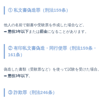
① 私文書偽造罪（刑法159条）
他人の名前で願書や受験票を作成した場合など。
➡
懲役3年以下
または
罰金
になることがあります。
② 有印私文書偽造・同行使罪（刑法159条・
161条）
偽造した書類（受験票など）を使って試験を受けた場合。
➡
懲役3年以下
。
③ 詐欺罪（刑法246条）