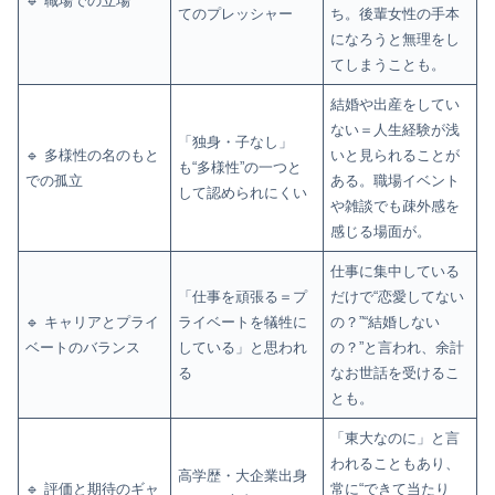
🔹 職場での立場
てのプレッシャー
ち。後輩女性の手本
になろうと無理をし
てしまうことも。
結婚や出産をしてい
ない＝人生経験が浅
「独身・子なし」
🔹 多様性の名のもと
いと見られることが
も“多様性”の一つと
での孤立
ある。職場イベント
して認められにくい
や雑談でも疎外感を
感じる場面が。
仕事に集中している
「仕事を頑張る＝プ
だけで“恋愛してない
🔹 キャリアとプライ
ライベートを犠牲に
の？”“結婚しない
ベートのバランス
している」と思われ
の？”と言われ、余計
る
なお世話を受けるこ
とも。
「東大なのに」と言
われることもあり、
高学歴・大企業出身
🔹 評価と期待のギャ
常に“できて当たり