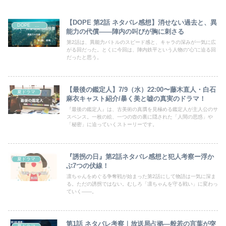
【DOPE 第2話 ネタバレ感想】消せない過去と、異
DOPE 麻薬取締部特捜課
能力の代償——陣内の叫びが胸に刺さる
第2話は、異能力バトルのスピード感と、キャラの深みが一気に広
がる回だった。とくに今回は、陣内鉄平という人物の“心”に迫る回
だったと思う。
【最後の鑑定人】7/9（水）22:00〜藤木直人・白石
夏ドラマ
麻衣キャスト紹介/暴く美と嘘の真実のドラマ！
『最後の鑑定人』は、古美術の真贋を見極める鑑定人が主人公のサ
スペンス。一枚の絵、一つの壺の裏に隠された「人間の思惑」や
「秘密」に迫っていくストーリーです。
『誘拐の日』第2話ネタバレ感想と犯人考察ー浮か
夏ドラマ
ぶ7つの伏線！
凛ちゃんをめぐる争奪戦が始まった第2話にして物語は一気に深ま
る。ただの誘拐ではない。むしろ「凛ちゃんを守る戦い」に変わっ
ていく――。
第1話 ネタバレ考察｜放送局占拠―般若の言葉が突