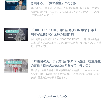
夏ドラマ
き刺さる。「負の感情」こそが妖
逃げ場のない放送局。占拠された報道の現場。次々と現れる“妖”た
ちが問いかける、人の罪。これはただのドラマじゃない――人間
の“闇”が暴かれていく。
『DOCTOR PRICE』第1話 ネタバレ感想｜ 策士・
夏ドラマ
鳴木が仕掛ける“医師の転職”劇
岩田剛典さん主演のドラマ『DOCTOR PRICE』、第1話から想像
以上に惹き込まれました。これはただの医療ドラマじゃない、と感
じたドラマでした。
『19番目のカルテ』第5話 ネタバレ感想｜徳重先生
19番目のカルテ
の言葉「自分のために生きるって、怖いこと」
第5話は、心臓血管外科医・茶屋坂先生の物語。“ハートのクイー
ン”と呼ばれ、即断即決の天才外科医として華やかな経歴を誇る彼
女が、徳重先生の診察を受けます。
スポンサーリンク