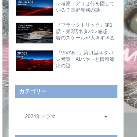
レ考察｜アリは何を隠して
いる？長野専務の謎
『ブラックトリック』第1
話・第2話ネタバレ感想｜
嘘のスケールが大きすぎる
『VIVANT』第11話ネタバ
レ考察｜AIハヤトと情報流
出の謎
カテゴリー