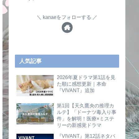
kanaeをフォローする
人気記事
2026年夏ドラマ第1話を見
た順に感想更新｜本命
『VIVANT』追加
第1回【天久鷹央の推理カ
ルテ】「ドーナツ毒入り事
件」を解明！医療×ミステ
リーの新感覚ドラマ
『VIVANT』第12話ネタバ