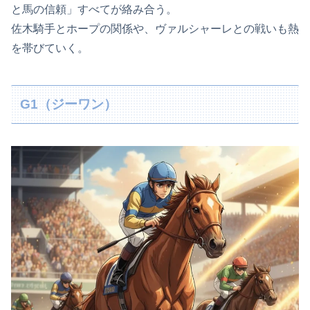
と馬の信頼」すべてが絡み合う。
佐木騎手とホープの関係や、ヴァルシャーレとの戦いも熱
を帯びていく。
G1（ジーワン）