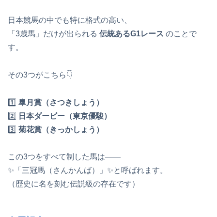
日本競馬の中でも特に格式の高い、
「3歳馬」だけが出られる
伝統あるG1レース
のことで
す。
その3つがこちら👇
1️⃣
皐月賞（さつきしょう）
2️⃣
日本ダービー（東京優駿）
3️⃣
菊花賞（きっかしょう）
この3つをすべて制した馬は――
✨「三冠馬（さんかんば）」✨と呼ばれます。
（歴史に名を刻む伝説級の存在です）