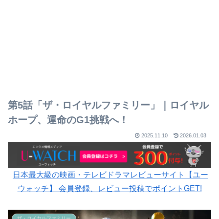
第5話「ザ・ロイヤルファミリー」｜ロイヤル
ホープ、運命のG1挑戦へ！
2025.11.10
2026.01.03
日本最大級の映画・テレビドラマレビューサイト【ユー
ウォッチ】 会員登録、レビュー投稿でポイントGET!
ザ・ロイヤルファミリー