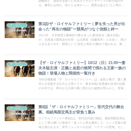
調教師と、運命を背負った名馬ロイヤルイザーニャの絆が描かれ
る。勝利とは何か、誇りとは何か――。競馬を超えた“人と馬の物
語”が、静かに心を揺さぶる感動の一話。
第1話/ザ・ロイヤルファミリー｜夢を失った男が出
ザ・ロイヤルファミリー
会った“再生の物語”ー競馬がつなぐ信頼と絆ー
2011年 大手税理士事務所で夢を失った栗須栄治（妻夫木聡）
が、北海道の競馬会社社長・山王耕造（佐藤浩市）と出会い、再び
人生を走り出す。競馬という“信念と再生”の舞台で描かれる、家族
と信頼の物語。「勝つことより、信じること」の大切さが静かに胸
に響く感動の序章。
【ザ・ロイヤルファミリー】10/12（日）21:00〜妻
ザ・ロイヤルファミリー
夫木聡主演・正義と血筋の狭間で揺れる王家一族の
物語！登場人物と関係性一覧付き
TBS日曜劇場『ザ・ロイヤルファミリー』は、血筋と権力、愛と裏
切りが交錯する壮大な人間ドラマ。妻夫木聡×目黒蓮の共演が話題
の今作では、華やかな王家の裏に隠された秘密が明らかに。登場人
物と関係性一覧付きで、物語の全体像をわかりやすく紹介します。
第8話「ザ・ロイヤルファミリー」世代交代の舞台
ザ・ロイヤルファミリー
裏。相続馬限定馬主が背負う重み
ロイヤルファミリー第8話は、世代交代後の物語。相続馬限定馬主
として受け継いだ使命や「迷ったら馬を優先しろ」という言葉の意
味が描かれます。若手ジョッキーの台頭、ベテランの意地、そして