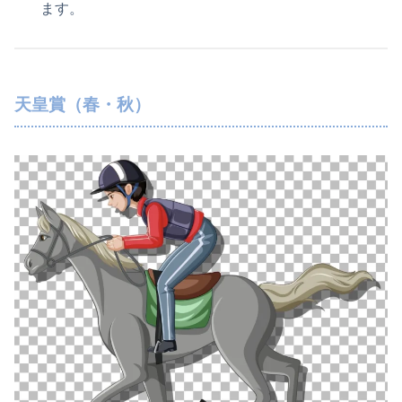
ます。
天皇賞（春・秋）