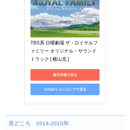
TBS系 日曜劇場 ザ・ロイヤルフ
ァミリー オリジナル・サウンド
トラック [ 横山克 ]
楽天市場で見る
Yahoo!ショッピングで見る
見どころ 2014-2015年