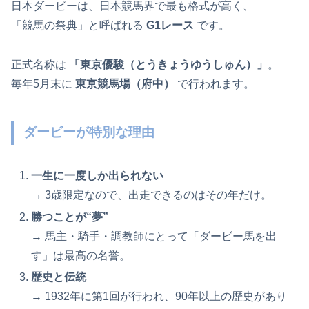
日本ダービーは、日本競馬界で最も格式が高く、
「競馬の祭典」と呼ばれる
G1レース
です。
正式名称は
「東京優駿（とうきょうゆうしゅん）」
。
毎年5月末に
東京競馬場（府中）
で行われます。
ダービーが特別な理由
一生に一度しか出られない
→ 3歳限定なので、出走できるのはその年だけ。
勝つことが“夢”
→ 馬主・騎手・調教師にとって「ダービー馬を出
す」は最高の名誉。
歴史と伝統
→ 1932年に第1回が行われ、90年以上の歴史があり