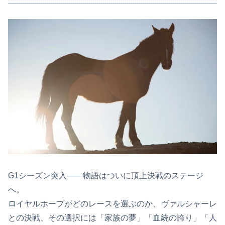
G1シーズン突入――物語はついに頂上決戦のステージ
へ。
ロイヤルホープがどのレースを選ぶのか、ヴァルシャーレ
との決戦、その選択には「家族の夢」「血統の誇り」「人