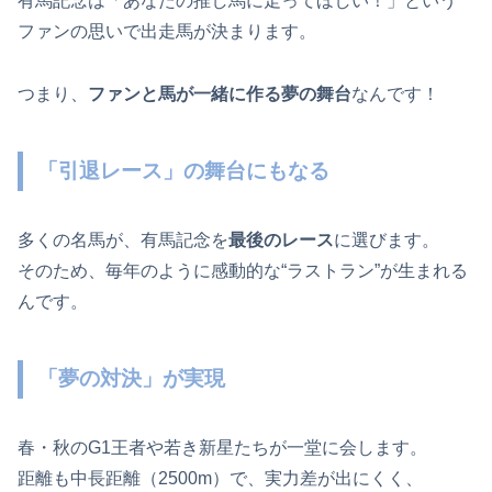
有馬記念は「あなたの推し馬に走ってほしい！」という
ファンの思いで出走馬が決まります。
つまり、
ファンと馬が一緒に作る夢の舞台
なんです！
「引退レース」の舞台にもなる
多くの名馬が、有馬記念を
最後のレース
に選びます。
そのため、毎年のように感動的な“ラストラン”が生まれる
んです。
「夢の対決」が実現
春・秋のG1王者や若き新星たちが一堂に会します。
距離も中長距離（2500m）で、実力差が出にくく、