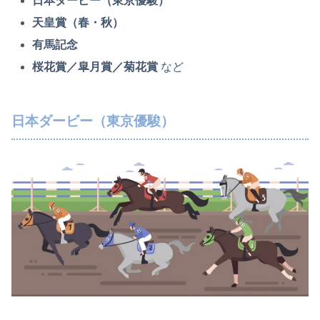
日本ダービー（東京優駿）
天皇賞（春・秋）
有馬記念
桜花賞／皐月賞／菊花賞
など
日本ダービー（東京優駿）