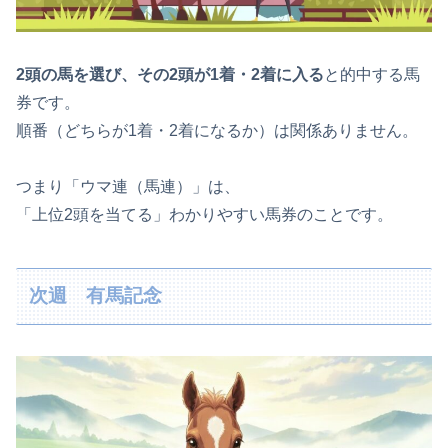
2頭の馬を選び、その2頭が1着・2着に入る
と的中する馬
券です。
順番（どちらが1着・2着になるか）は関係ありません。
つまり「ウマ連（馬連）」は、
「上位2頭を当てる」わかりやすい馬券のことです。
次週 有馬記念