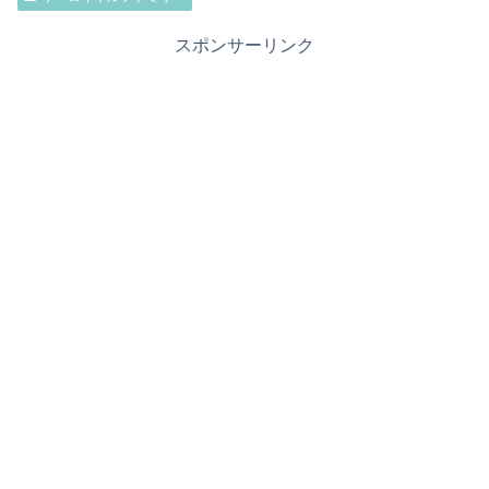
スポンサーリンク