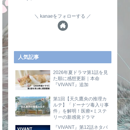
kanaeをフォローする
人気記事
2026年夏ドラマ第1話を見
た順に感想更新｜本命
『VIVANT』追加
第1回【天久鷹央の推理カ
ルテ】「ドーナツ毒入り事
件」を解明！医療×ミステ
リーの新感覚ドラマ
『VIVANT』第12話ネタバ