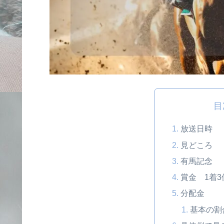
目
放送日時
見どころ
有馬記念
賞金 1着3
分配金
基本の割