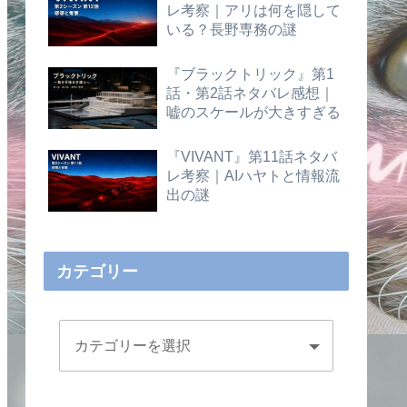
レ考察｜アリは何を隠して
いる？長野専務の謎
『ブラックトリック』第1
話・第2話ネタバレ感想｜
嘘のスケールが大きすぎる
『VIVANT』第11話ネタバ
レ考察｜AIハヤトと情報流
出の謎
カテゴリー